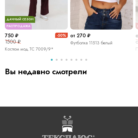
ДАЧНЫЙ СЕЗОН
РАСПРОДАЖА
750 ₽
от 270 ₽
-50%
1500 ₽
о
Футболка 11513 белый
Костюм мод.ТС 7009/9*
П
Вы недавно смотрели