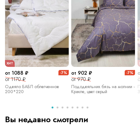
ХИТ
от 1088 ₽
от 902 ₽
-7%
-7%
от 1170 ₽
от 970 ₽
о
Одеяло БАБЛ облегченное
Пододеяльник бязь на молнии -
П
200*220
Кракле, цвет серый
Э
Вы недавно смотрели