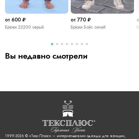
от 600 ₽
от 770 ₽
о
Брюки 22200 серый
Брюки Бойс синий
Б
Вы недавно смотрели
1999-2026 © «Текс-Плюс» — интернет-магазин одежды для женщин,