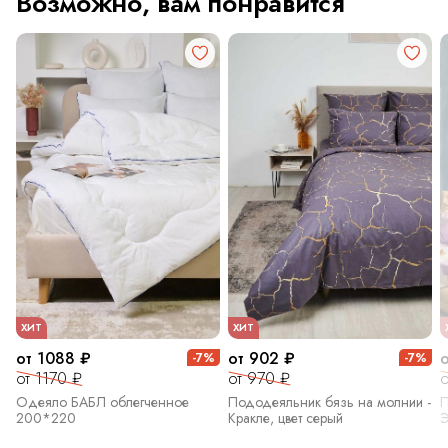
Возможно, вам понравится
ХИТ
ХИТ
от 1088 ₽
от 902 ₽
-7%
-7%
от 1170 ₽
от 970 ₽
о
Одеяло БАБЛ облегченное
Пододеяльник бязь на молнии -
П
200*220
Кракле, цвет серый
Э