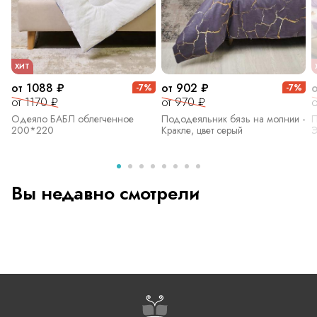
ХИТ
от 1088 ₽
от 902 ₽
-7%
-7%
от 1170 ₽
от 970 ₽
о
Одеяло БАБЛ облегченное
Пододеяльник бязь на молнии -
П
200*220
Кракле, цвет серый
Э
Вы недавно смотрели