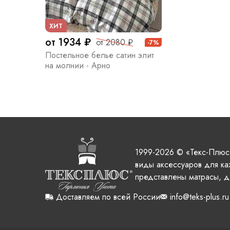
ХИТ
от 1934 ₽
от 2080 ₽
-7%
Постельное белье сатин элит
на молнии - Арно
1999-2026 © «Текс-Плюс
виды аксессуаров для ка
представлены матрасы, д
Доставляем по всей России
info@teks-plus.ru