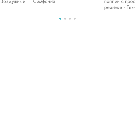
- Воздушный
Симфония
поплин с прос
резинке - Тех