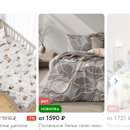
ХИТ
НОВИНКА
ХИТ
от 1590 ₽
от 1721 
т 1010 ₽
-7%
елье детское
Постельное белье сатин люкс -
Постельное