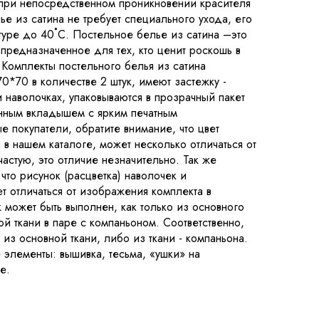
 при непосредственном проникновении красителя
лье из сатина не требует специального ухода, его
туре до 40˚С. Постельное белье из сатина –это
предназначенное для тех, кто ценит роскошь в
 Комплекты постельного белья из сатина
0*70 в количестве 2 штук, имеют застежку -
 наволочках, упаковываются в прозрачный пакет
онным вкладышем с ярким печатным
 покупатели, обратите внимание, что цвет
в нашем каталоге, может несколько отличаться от
ачастую, это отличие незначительно. Так же
что рисунок (расцветка) наволочек и
т отличаться от изображения комплекта в
к может быть выполнен, как только из основного
ной ткани в паре с компаньоном. Соответственно,
из основной ткани, либо из ткани - компаньона.
 элементы: вышивка, тесьма, «ушки» на
е.