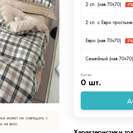
2 сп. (нав.70х70)
-7
2 сп. с Евро простыне
Евро (нав.70х70)
-7
Семейный (нав.70х70
Кол-во
0 шт.
Д
ка может не совпадать с
 на фото.
Характеристики то