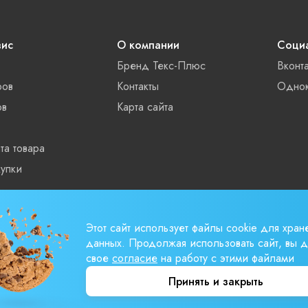
вис
О компании
Социа
Бренд Текс-Плюс
Вконт
ров
Контакты
Однок
ов
Карта сайта
та товара
упки
ты
Этот сайт использует файлы cookie для хран
данных. Продолжая использовать сайт, вы д
свое
согласие
на работу с этими файлами
Принять и закрыть