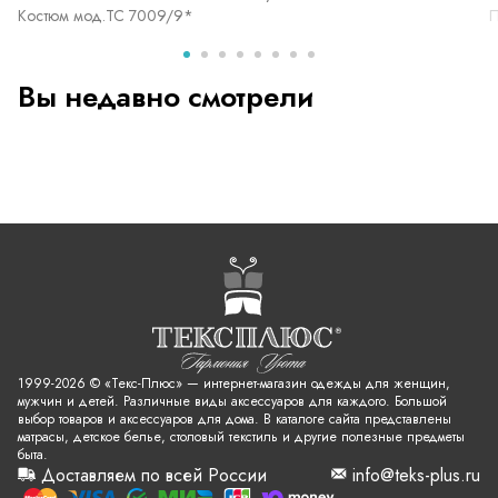
Костюм мод.ТС 7009/9*
П
Вы недавно смотрели
1999-2026 © «Текс-Плюс» — интернет-магазин одежды для женщин,
мужчин и детей. Различные виды аксессуаров для каждого. Большой
выбор товаров и аксессуаров для дома. В каталоге сайта представлены
матрасы, детское белье, столовый текстиль и другие полезные предметы
быта.
Доставляем по всей России
info@teks-plus.ru