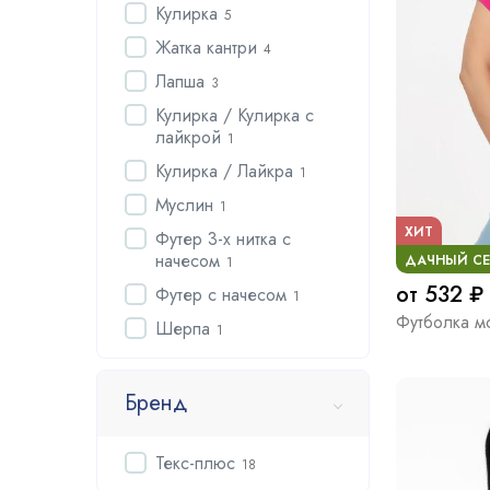
Кулирка
5
Жатка кантри
4
Лапша
3
Кулирка / Кулирка с
лайкрой
1
Кулирка / Лайкра
1
Муслин
1
ХИТ
Футер 3-х нитка с
начесом
ДАЧНЫЙ С
1
от 532 ₽
Футер с начесом
1
Футболка м
Шерпа
1
Бренд
Текс-плюс
18