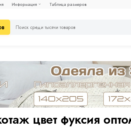
ия
Информация
Таблица размеров
ов
отаж цвет фуксия опто