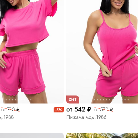
ХИТ
от 542 ₽
от 710 ₽
от 570 ₽
-5%
д.1988
Пижама мод.1986