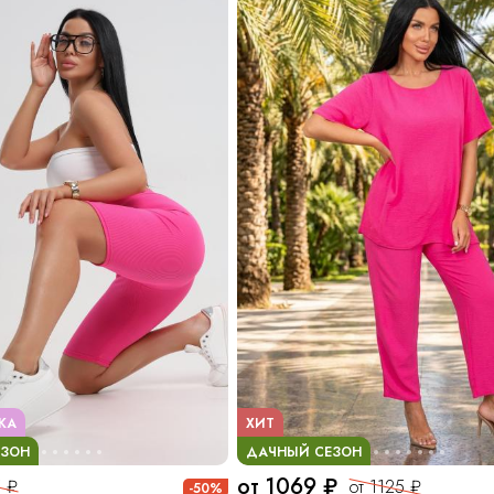
ЖА
ХИТ
ЕЗОН
ДАЧНЫЙ СЕЗОН
от 1069 ₽
 ₽
от 1125 ₽
-50%