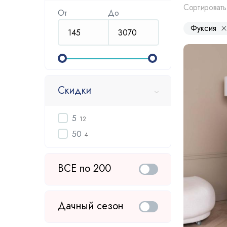
Сортировать
От
До
Фуксия
Скидки
5
12
50
4
ВСЕ по 200
Дачный сезон