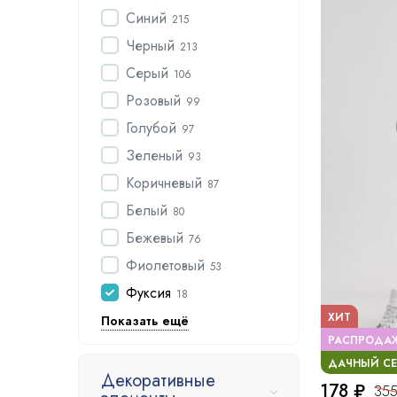
Синий
215
Черный
213
Серый
106
Розовый
99
Голубой
97
Зеленый
93
Коричневый
87
Белый
80
Бежевый
76
Фиолетовый
53
Фуксия
18
ХИТ
Показать ещё
РАСПРОДА
ДАЧНЫЙ С
Декоративные
178 ₽
355