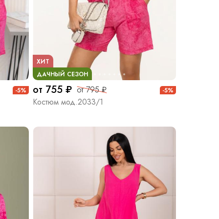
ХИТ
ДАЧНЫЙ СЕЗОН
от 755 ₽
от 795 ₽
-5%
-5%
Костюм мод.2033/1