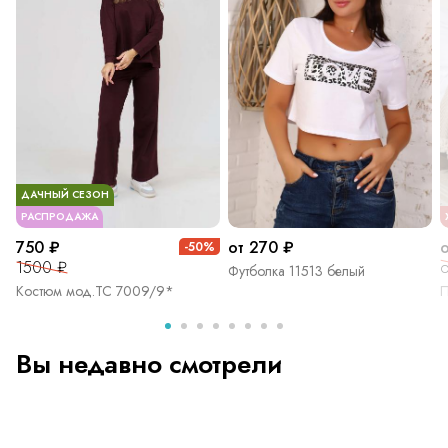
ДАЧНЫЙ СЕЗОН
РАСПРОДАЖА
750 ₽
от 270 ₽
-50%
1500 ₽
о
Футболка 11513 белый
Костюм мод.ТС 7009/9*
П
Вы недавно смотрели