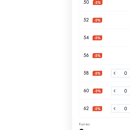
50
-5%
52
-5%
54
-5%
56
-5%
58
-5%
60
-5%
62
-5%
Кол-во