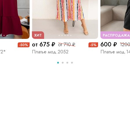
ХИТ
РАСПРОДАЖА
от 675 ₽
600 ₽
от 710 ₽
1200
-50%
-5%
/2*
Платье мод.2052
Платье мод.1