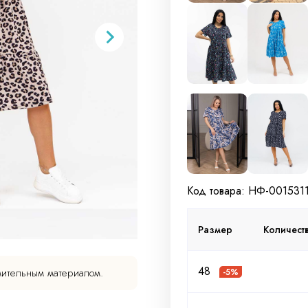
Код товара: НФ-001531
Размер
Количест
48
мительным материалом.
-5%