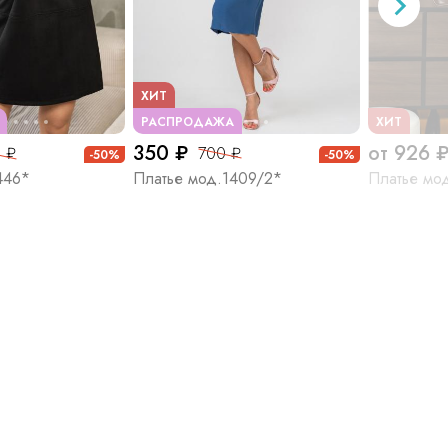
ХИТ
РАСПРОДАЖА
ХИТ
350 ₽
от 926 
 ₽
700 ₽
-50%
-50%
446*
Платье мод.1409/2*
Платье мо