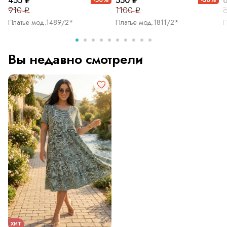
455 ₽
550 ₽
910 ₽
1100 ₽
о
Платье мод.1489/2*
Платье мод.1811/2*
П
Вы недавно смотрели
ХИТ