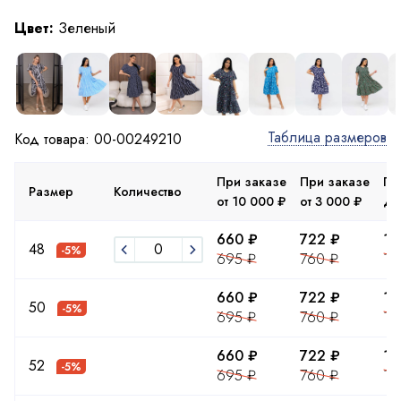
Цвет:
Зеленый
Таблица размеров
Код товара: 00-00249210
При заказе
При заказе
Пр
Размер
Количество
от 10 000 ₽
от 3 000 ₽
до
660 ₽
722 ₽
13
48
-5%
695 ₽
760 ₽
13
660 ₽
722 ₽
13
50
-5%
695 ₽
760 ₽
13
660 ₽
722 ₽
13
52
-5%
695 ₽
760 ₽
13