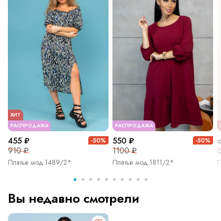
ХИТ
РАСПРОДАЖА
РАСПРОДАЖА
455 ₽
550 ₽
-50%
-50%
910 ₽
1100 ₽
о
Платье мод.1489/2*
Платье мод.1811/2*
П
Вы недавно смотрели