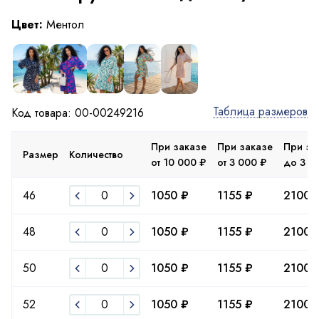
Цвет:
Ментол
Таблица размеров
Код товара: 00-00249216
При заказе
При заказе
При за
Размер
Количество
от 10 000 ₽
от 3 000 ₽
до 3 0
46
1050 ₽
1155 ₽
2100 
48
1050 ₽
1155 ₽
2100 
50
1050 ₽
1155 ₽
2100 
52
1050 ₽
1155 ₽
2100 