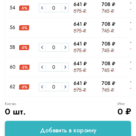
641 ₽
708 ₽
12
54
-5%
675 ₽
745 ₽
13
641 ₽
708 ₽
12
56
-5%
675 ₽
745 ₽
13
641 ₽
708 ₽
12
58
-5%
675 ₽
745 ₽
13
641 ₽
708 ₽
12
60
-5%
675 ₽
745 ₽
13
641 ₽
708 ₽
12
62
-5%
675 ₽
745 ₽
13
Кол-во
Итог
0 шт.
0 ₽
Добавить в корзину