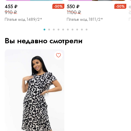
455 ₽
550 ₽
-50%
-50%
910 ₽
1100 ₽
о
Платье мод.1489/2*
Платье мод.1811/2*
П
Вы недавно смотрели