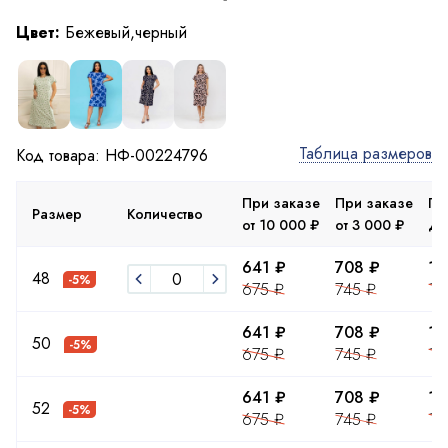
Цвет:
Бежевый,черный
Таблица размеров
Код товара: НФ-00224796
При заказе
При заказе
Пр
Размер
Количество
от 10 000 ₽
от 3 000 ₽
до
641 ₽
708 ₽
12
48
-5%
675 ₽
745 ₽
13
641 ₽
708 ₽
12
50
-5%
675 ₽
745 ₽
13
641 ₽
708 ₽
12
52
-5%
675 ₽
745 ₽
13