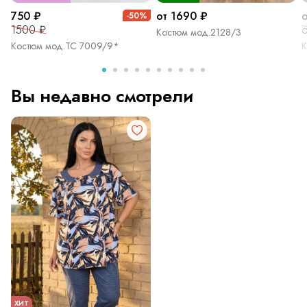
750 ₽
от 1690 ₽
-50%
1500 ₽
о
Костюм мод.2128/3
Костюм мод.ТС 7009/9*
К
Вы недавно смотрели
ХИТ