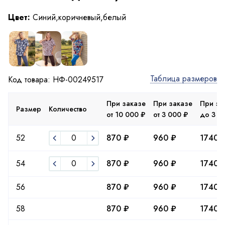
Цвет:
Синий,коричневый,белый
Таблица размеров
Код товара: НФ-00249517
При заказе
При заказе
При за
Размер
Количество
от 10 000 ₽
от 3 000 ₽
до 3 0
52
870 ₽
960 ₽
1740 
54
870 ₽
960 ₽
1740 
56
870 ₽
960 ₽
1740 
58
870 ₽
960 ₽
1740 