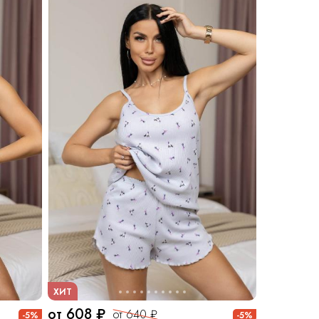
ХИТ
от 608 ₽
от 640 ₽
-5%
-5%