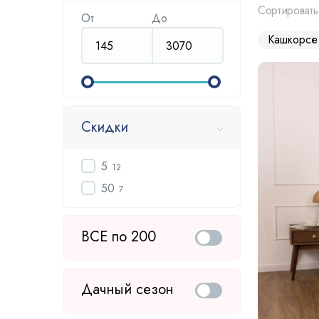
Сортировать
От
До
Кашкорсе
Скидки
5
12
50
7
ВСЕ по 200
Дачный сезон