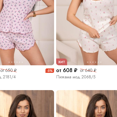
ХИТ
от 608 ₽
от 650 ₽
от 640 ₽
-5%
.2181/4
Пижама мод.2068/5