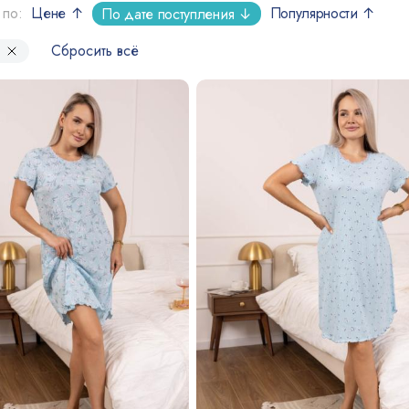
 по:
Цене ↑
Популярности ↑
По дате поступления ↓
Сбросить всё