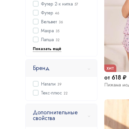
Футер 2-х нитка
57
Футер
46
Вельвет
36
Махра
35
Лапша
32
Показать ещё
Бренд
ХИТ
от 618 ₽
Натали
Пижама мод
39
Текс-плюс
22
Дополнительные
свойства