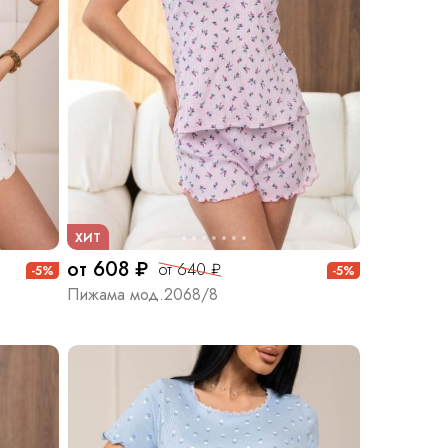
ХИТ
от 608 ₽
от 640 ₽
-5%
-5%
Пижама мод.2068/8