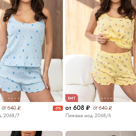
ХИТ
от 608 ₽
от 640 ₽
от 640 ₽
-5%
д.2068/7
Пижама мод.2068/6