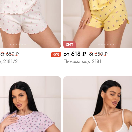
ХИТ
от 618 ₽
от 650 ₽
от 650 ₽
-5%
.2181/2
Пижама мод.2181