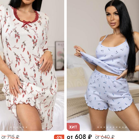
ХИТ
от 608 ₽
от 715 ₽
от 640 ₽
-5%