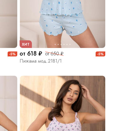
ХИТ
от 618 ₽
от 650 ₽
-5%
-5%
Пижама мод.2181/1