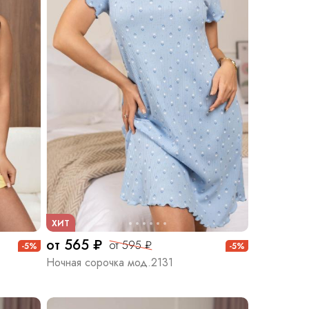
ХИТ
от 565 ₽
от 595 ₽
-5%
-5%
Ночная сорочка мод.2131