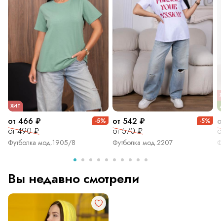
ХИТ
от 466 ₽
от 542 ₽
-5%
-5%
от 490 ₽
от 570 ₽
о
Футболка мод.1905/8
Футболка мод.2207
Ф
Вы недавно смотрели