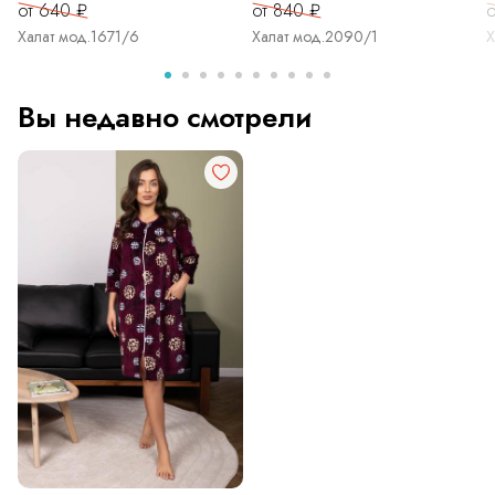
от 640 ₽
от 840 ₽
о
Халат мод.1671/6
Халат мод.2090/1
Х
Вы недавно смотрели