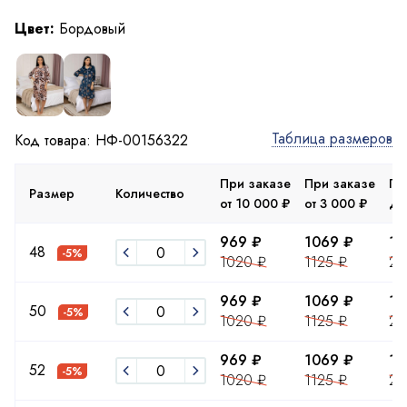
Цвет:
Бордовый
Таблица размеров
Код товара: НФ-00156322
При заказе
При заказе
Пр
Размер
Количество
от 10 000 ₽
от 3 000 ₽
до
969 ₽
1069 ₽
19
48
-5%
1020 ₽
1125 ₽
20
969 ₽
1069 ₽
19
50
-5%
1020 ₽
1125 ₽
20
969 ₽
1069 ₽
19
52
-5%
1020 ₽
1125 ₽
20