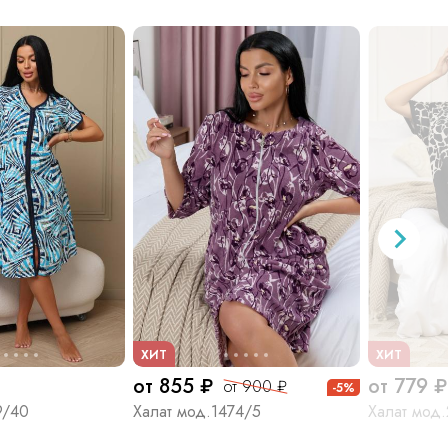
ХИТ
ХИТ
от 855 ₽
от 779 ₽
от 900 ₽
-5%
9/40
Халат мод.1474/5
Халат мод