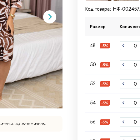
Код товара: НФ-002457
Размер
Количест
48
-5%
50
-5%
52
-5%
54
-5%
56
-5%
мительным материалом.