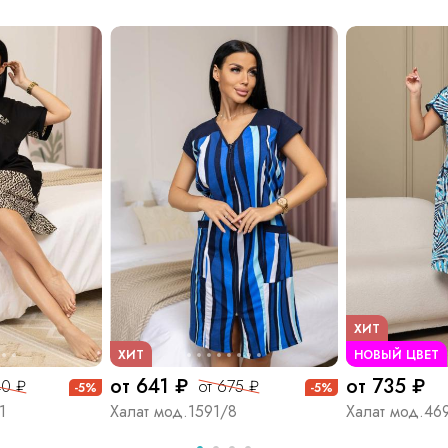
ХИТ
ХИТ
НОВЫЙ ЦВЕТ
от 641 ₽
от 735 ₽
40 ₽
от 675 ₽
-5%
-5%
1
Халат мод.1591/8
Халат мод.46