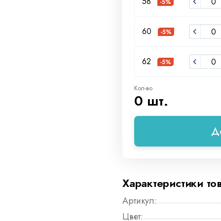
58
-5%
60
-5%
62
-5%
Кол-во
0 шт.
Д
Характеристики то
Артикул:
Цвет: