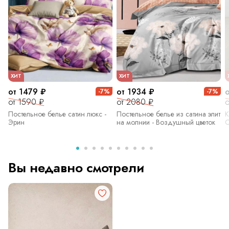
ХИТ
ХИТ
от 1479 ₽
от 1934 ₽
-7%
-7%
от 1590 ₽
от 2080 ₽
о
Постельное белье сатин люкс -
Постельное белье из сатина элит
К
Эрин
на молнии - Воздушный цветок
С
Вы недавно смотрели