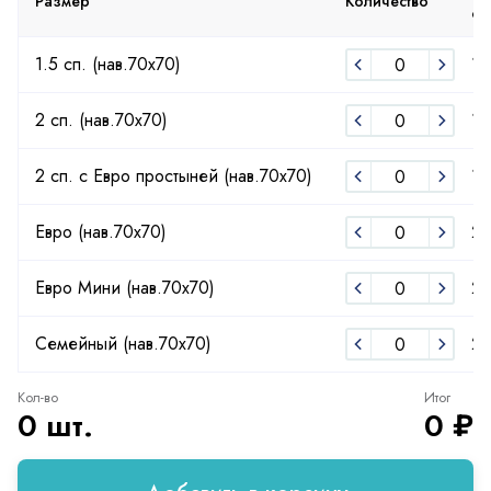
Размер
Количество
от
1.5 сп. (нав.70х70)
15
2 сп. (нав.70х70)
18
2 сп. с Евро простыней (нав.70х70)
19
Евро (нав.70х70)
2
Евро Мини (нав.70х70)
2
Семейный (нав.70х70)
25
Кол-во
Итог
0 шт.
0 ₽