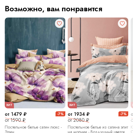
Возможно, вам понравится
ХИТ
ХИТ
от 1479 ₽
от 1934 ₽
-7%
-7%
от 1590 ₽
от 2080 ₽
о
Постельное белье сатин люкс -
Постельное белье из сатина элит
К
Эрин
на молнии - Воздушный цветок
С