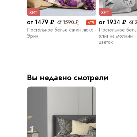
ХИТ
ХИТ
от 1479 ₽
от 1934 ₽
от 1590 ₽
от 
-7%
Постельное белье сатин люкс -
Постельное бель
Эрин
элит на молнии 
цветок
Вы недавно смотрели