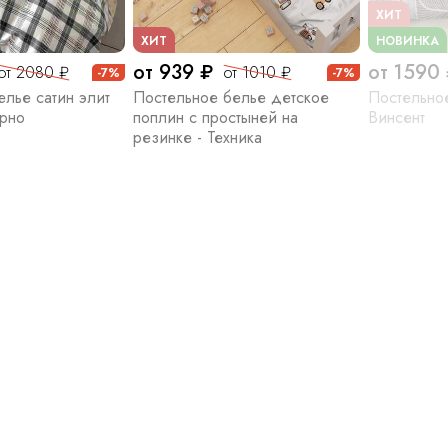
ХИТ
ХИТ
НОВИНКА
от 939 ₽
от 1590
от 2080 ₽
от 1010 ₽
-7%
-7%
лье сатин элит
Постельное белье детское
Постельное
Арно
поплин с простыней на
Винсент
резинке - Техника