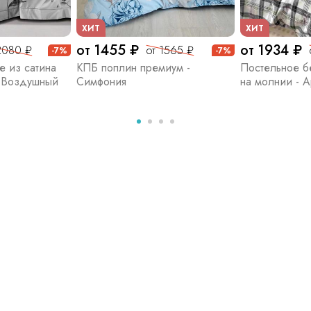
ХИТ
ХИТ
от 1455 ₽
от 1934 ₽
2080 ₽
от 1565 ₽
-7%
-7%
е из сатина
КПБ поплин премиум -
Постельное бе
- Воздушный
Симфония
на молнии - 