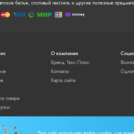
етское белье, столовый текстиль и другие полезные предмет
вис
О компании
Социа
Бренд Текс-Плюс
Вконт
ров
Контакты
Однок
ов
Карта сайта
та товара
упки
ты
Этот сайт использует файлы cookie для хран