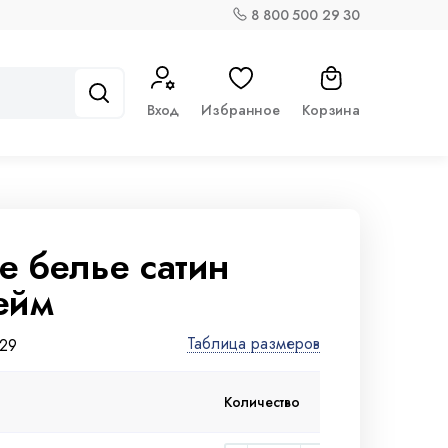
8 800 500 29 30
Вход
Избранное
Корзина
е белье сатин
ейм
Таблица размеров
529
При заказе
Пр
Количество
от 10 000 ₽
от