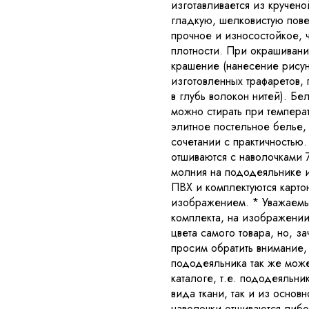
изготавливается из кручен
гладкую, шелковистую пове
прочное и износостойкое, ч
плотности. При окрашивани
крашение (нанесение рисун
изготовленных трафаретов,
в глубь волокон нитей). Бе
можно стирать при темпера
элитное постельное белье, 
сочетании с практичностью.
отшиваются с наволочками 7
молния на пододеяльнике и
ПВХ и комплектуются карт
изображением. * Уважаемые
комплекта, на изображении 
цвета самого товара, но, з
просим обратить внимание, 
пододеяльника так же може
каталоге, т.е. пододеяльни
вида ткани, так и из основ
наволочки отшиваются либо 