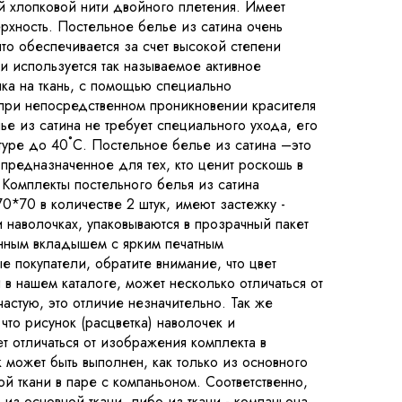
ой хлопковой нити двойного плетения. Имеет
рхность. Постельное белье из сатина очень
то обеспечивается за счет высокой степени
и используется так называемое активное
ка на ткань, с помощью специально
 при непосредственном проникновении красителя
лье из сатина не требует специального ухода, его
туре до 40˚С. Постельное белье из сатина –это
предназначенное для тех, кто ценит роскошь в
 Комплекты постельного белья из сатина
0*70 в количестве 2 штук, имеют застежку -
 наволочках, упаковываются в прозрачный пакет
онным вкладышем с ярким печатным
 покупатели, обратите внимание, что цвет
в нашем каталоге, может несколько отличаться от
ачастую, это отличие незначительно. Так же
что рисунок (расцветка) наволочек и
т отличаться от изображения комплекта в
к может быть выполнен, как только из основного
ной ткани в паре с компаньоном. Соответственно,
из основной ткани, либо из ткани - компаньона.