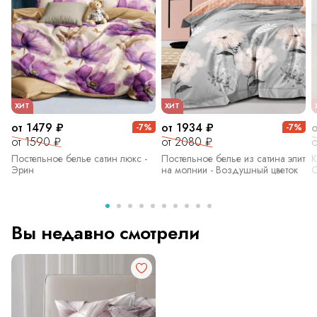
ХИТ
ХИТ
от 1479 ₽
от 1934 ₽
-7%
-7%
от 1590 ₽
от 2080 ₽
о
Постельное белье сатин люкс -
Постельное белье из сатина элит
К
Эрин
на молнии - Воздушный цветок
С
Вы недавно смотрели