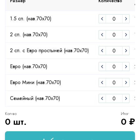
Размер
Количество
от
1.5 сп. (нав.70х70)
15
2 сп. (нав.70х70)
18
2 сп. с Евро простыней (нав.70х70)
19
Евро (нав.70х70)
2
Евро Мини (нав.70х70)
2
Семейный (нав.70х70)
25
Кол-во
Итог
0 шт.
0 ₽