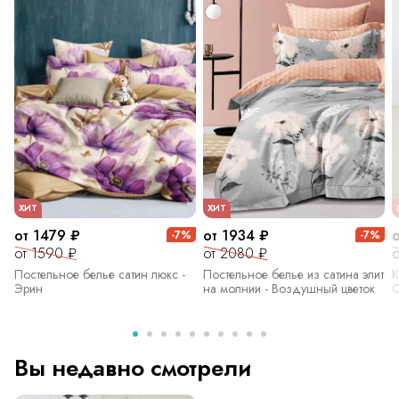
ХИТ
ХИТ
от 1479 ₽
от 1934 ₽
-7%
-7%
от 1590 ₽
от 2080 ₽
о
Постельное белье сатин люкс -
Постельное белье из сатина элит
К
Эрин
на молнии - Воздушный цветок
С
Вы недавно смотрели