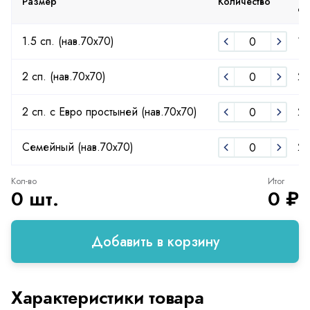
Размер
Количество
от
1.5 сп. (нав.70х70)
18
2 сп. (нав.70х70)
2
2 сп. с Евро простыней (нав.70х70)
2
Семейный (нав.70х70)
29
Кол-во
Итог
0 шт.
0 ₽
Добавить в корзину
Характеристики товара