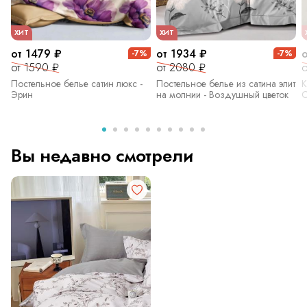
ХИТ
ХИТ
от 1479 ₽
от 1934 ₽
-7%
-7%
от 1590 ₽
от 2080 ₽
о
Постельное белье сатин люкс -
Постельное белье из сатина элит
К
Эрин
на молнии - Воздушный цветок
С
Вы недавно смотрели