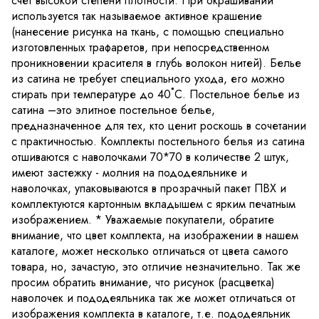
счет высокой степени плотности. При окрашивании
используется так называемое активное крашение
(нанесение рисунка на ткань, с помощью специально
изготовленных трафаретов, при непосредственном
проникновении красителя в глубь волокон нитей). Белье
из сатина не требует специального ухода, его можно
стирать при температуре до 40˚С. Постельное белье из
сатина –это элитное постельное белье,
предназначенное для тех, кто ценит роскошь в сочетании
с практичностью. Комплекты постельного белья из сатина
отшиваются с наволочками 70*70 в количестве 2 штук,
имеют застежку - молния на пододеяльнике и
наволочках, упаковываются в прозрачный пакет ПВХ и
комплектуются картонным вкладышем с ярким печатным
изображением. * Уважаемые покупатели, обратите
внимание, что цвет комплекта, на изображении в нашем
каталоге, может несколько отличаться от цвета самого
товара, но, зачастую, это отличие незначительно. Так же
просим обратить внимание, что рисунок (расцветка)
наволочек и пододеяльника так же может отличаться от
изображения комплекта в каталоге, т.е. пододеяльник