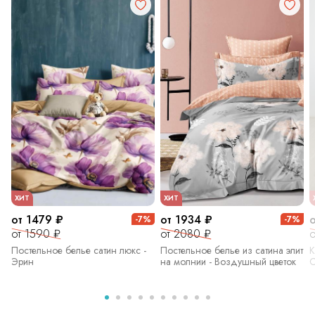
ХИТ
ХИТ
от 1479 ₽
от 1934 ₽
-7%
-7%
от 1590 ₽
от 2080 ₽
о
Постельное белье сатин люкс -
Постельное белье из сатина элит
К
Эрин
на молнии - Воздушный цветок
С