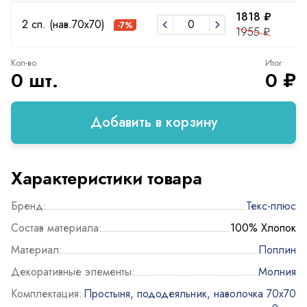
1818 ₽
2
2 сп. (нав.70х70)
-7%
1955 ₽
2
Кол-во
Итог
0 шт.
0 ₽
Добавить в корзину
Характеристики товара
Бренд:
Текс-плюс
Состав материала:
100% Хлопок
Материал:
Поплин
Декоративные элементы:
Молния
Комплектация:
Простыня, пододеяльник, наволочка 70х70