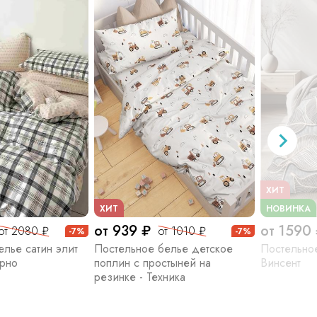
ХИТ
ХИТ
НОВИНКА
от 939 ₽
от 1590
от 2080 ₽
от 1010 ₽
-7%
-7%
лье сатин элит
Постельное белье детское
Постельное
Арно
поплин с простыней на
Винсент
резинке - Техника