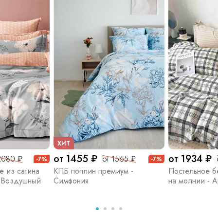
ХИТ
от 1455 ₽
от 1934 ₽
2080 ₽
от 1565 ₽
-7%
-7%
е из сатина
КПБ поплин премиум -
Постельное бе
- Воздушный
Симфония
на молнии - 