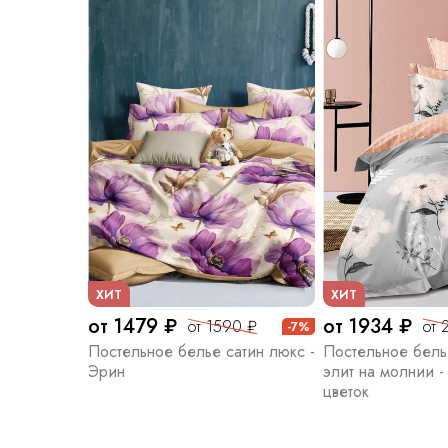
ХИТ
ХИТ
от 1479 ₽
от 1934 ₽
от 1590 ₽
от 
-7%
Постельное белье сатин люкс -
Постельное бель
Эрин
элит на молнии 
цветок