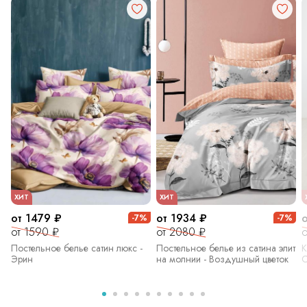
ХИТ
ХИТ
от 1479 ₽
от 1934 ₽
-7%
-7%
от 1590 ₽
от 2080 ₽
о
Постельное белье сатин люкс -
Постельное белье из сатина элит
К
Эрин
на молнии - Воздушный цветок
С