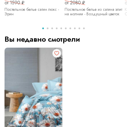
от 1590 ₽
от 2080 ₽
о
Постельное белье сатин люкс -
Постельное белье из сатина элит
К
Эрин
на молнии - Воздушный цветок
С
Вы недавно смотрели