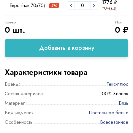
1776 ₽
1
Евро (нав.70х70)
-7%
1910 ₽
2
Кол-во
Итог
0 шт.
0 ₽
Добавить в корзину
Характеристики товара
Бренд:
Текс-плюс
Состав материала:
100% Хлопок
Материал:
Бязь
Вид изделия:
Постельное белье
Особенность:
Всесезонное