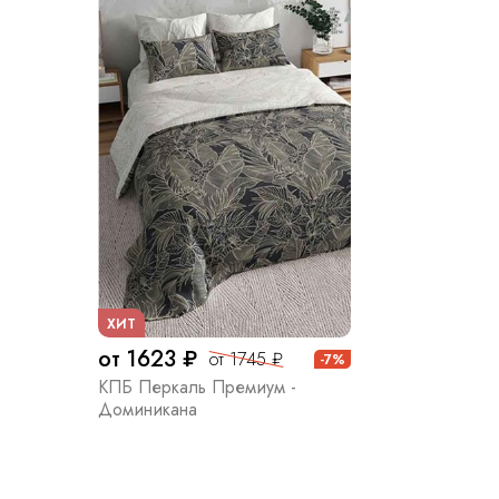
ХИТ
от 1623 ₽
от 1745 ₽
-7%
КПБ Перкаль Премиум -
Доминикана