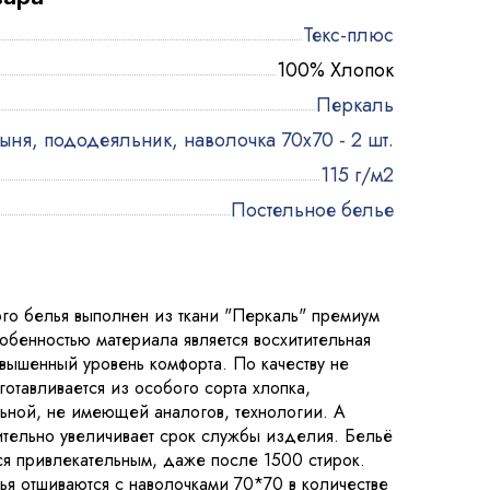
Текс-плюс
100% Хлопок
Перкаль
ыня, пододеяльник, наволочка 70х70 - 2 шт.
115 г/м2
Постельное белье
го белья выполнен из ткани "Перкаль" премиум
собенностью материала является восхитительная
овышенный уровень комфорта. По качеству не
зготавливается из особого сорта хлопка,
ьной, не имеющей аналогов, технологии. А
ительно увеличивает срок службы изделия. Бельё
ся привлекательным, даже после 1500 стирок.
ья отшиваются с наволочками 70*70 в количестве