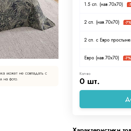
1.5 сп. (нав.70х70)
-
2 сп. (нав.70х70)
-7
2 сп. с Евро простыне
Евро (нав.70х70)
-7
ка может не совпадать с
Кол-во
0 шт.
 на фото.
Д
Характеристики то