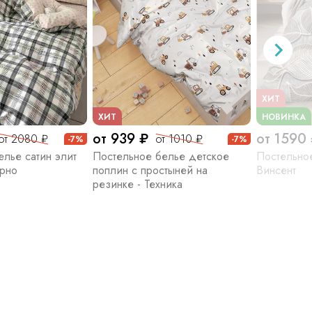
ХИТ
ХИТ
НОВИНКА
от 939 ₽
от 1590
от 2080 ₽
от 1010 ₽
-7%
-7%
лье сатин элит
Постельное белье детское
Постельное
Арно
поплин с простыней на
Винсент
резинке - Техника