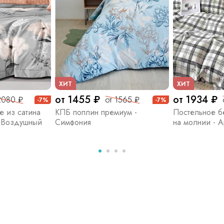
ХИТ
ХИТ
от 1455 ₽
от 1934 ₽
2080 ₽
от 1565 ₽
-7%
-7%
е из сатина
КПБ поплин премиум -
Постельное бе
- Воздушный
Симфония
на молнии - 