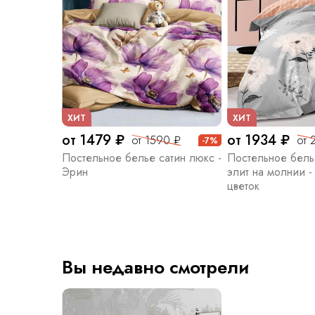
ХИТ
ХИТ
от 1479 ₽
от 1934 ₽
от 1590 ₽
от 
-7%
Постельное белье сатин люкс -
Постельное бель
Эрин
элит на молнии 
цветок
Вы недавно смотрели