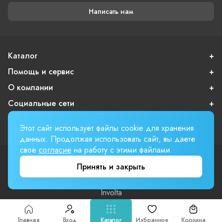
Написать нам
Каталог
Помощь и сервис
О компании
Социальные сети
Покупателям
Этот сайт использует файлы cookie для хранения
данных. Продолжая использовать сайт, вы даете
свое
согласие
на работу с этими файлами
Пользовательское соглашение
Принять и закрыть
Публичная оферта
Вверх страницы
Involta
Главная
Вход
Каталог
Избранное
Корзина