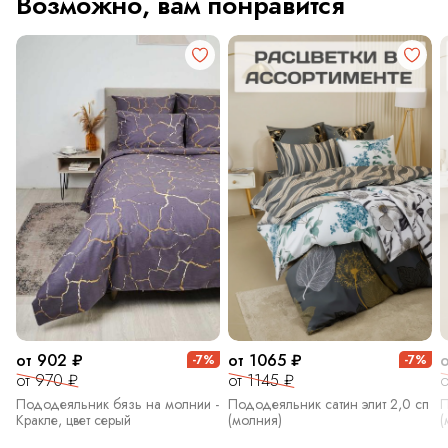
Возможно, вам понравится
от 902 ₽
от 1065 ₽
-7%
-7%
от 970 ₽
от 1145 ₽
о
Пододеяльник бязь на молнии -
Пододеяльник сатин элит 2,0 сп
П
Кракле, цвет серый
(молния)
(