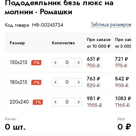
Пододеяльник бязь люкс на
молнии - Ромашки
Таблица размеров
Код товара: НФ-00245734
При заказе
При зака
Размер
Количество
от 10 000 ₽
от 3 000 ₽
651 ₽
721 ₽
150х215
-7%
700 ₽
775 ₽
763 ₽
842 ₽
180х215
-7%
820 ₽
905 ₽
981 ₽
1083 ₽
220x240
-7%
1055 ₽
1165 ₽
Кол-во
Итог
0 шт.
0 ₽