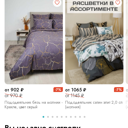
от 902 ₽
от 1065 ₽
-7%
-7%
от 970 ₽
от 1145 ₽
о
Пододеяльник бязь на молнии -
Пододеяльник сатин элит 2,0 сп
П
Кракле, цвет серый
(молния)
(
Вы недавно смотрели