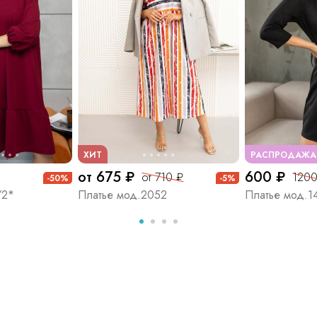
ХИТ
РАСПРОДАЖА
от 675 ₽
600 ₽
от 710 ₽
1200
-50%
-5%
/2*
Платье мод.2052
Платье мод.1