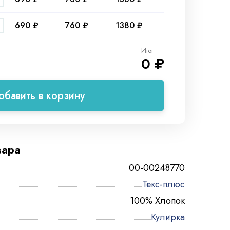
690 ₽
760 ₽
1380 ₽
Итог
0 ₽
обавить в корзину
вара
00-00248770
Текс-плюс
100% Хлопок
Кулирка