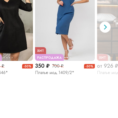
ХИТ
РАСПРОДАЖА
ХИТ
350 ₽
от 926 
 ₽
700 ₽
-50%
-50%
446*
Платье мод.1409/2*
Платье мо