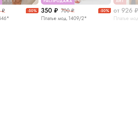
РАСПРОДАЖА
ХИТ
350 ₽
от 926 
 ₽
700 ₽
-50%
-50%
446*
Платье мод.1409/2*
Платье мо