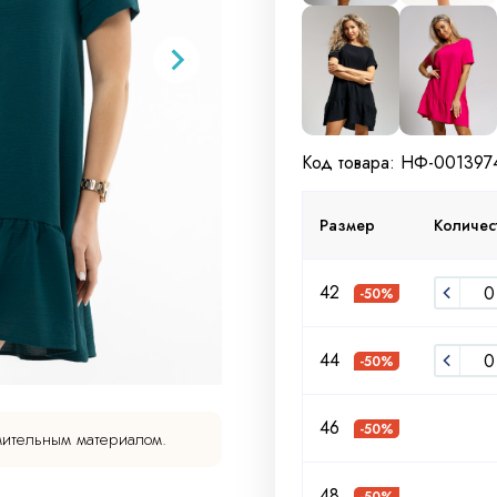
Код товара: НФ-001397
Размер
Количес
42
-50%
44
-50%
46
-50%
мительным материалом.
48