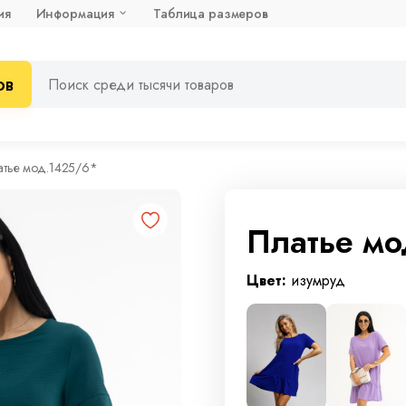
ия
Информация
Таблица размеров
ов
атье мод.1425/6*
Платье м
Цвет:
изумруд