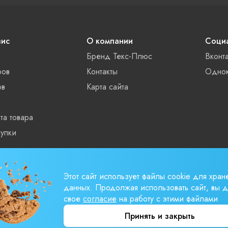
вис
О компании
Социа
Бренд Текс-Плюс
Вконт
ров
Контакты
Однок
ов
Карта сайта
та товара
упки
ты
Этот сайт использует файлы cookie для хран
данных. Продолжая использовать сайт, вы д
свое
согласие
на работу с этими файлами
Принять и закрыть