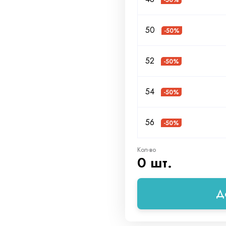
-50%
50
-50%
52
-50%
54
-50%
56
-50%
Кол-во
0 шт.
Д