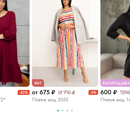
ХИТ
РАСПРОДАЖА
от 675 ₽
600 ₽
от 710 ₽
1200
-50%
-5%
/2*
Платье мод.2052
Платье мод.1