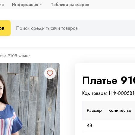
ия
Информация
Таблица размеров
ов
атье 9105 джинс
Платье 9
Код товара: НФ-00058
Размер
Количество
48