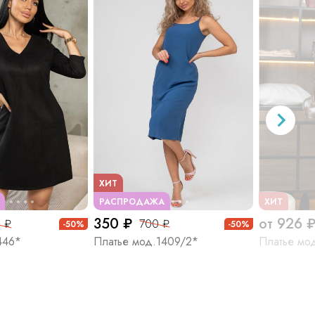
ХИТ
РАСПРОДАЖА
ХИТ
350 ₽
от 926 
 ₽
700 ₽
-50%
-50%
446*
Платье мод.1409/2*
Платье мо