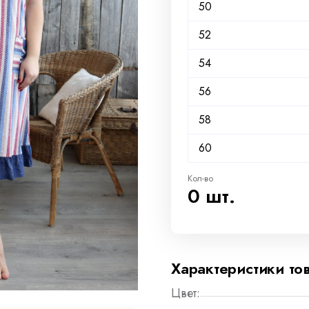
50
52
54
56
58
60
Кол-во
0 шт.
Характеристики то
Цвет: