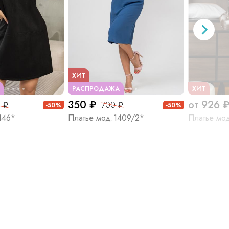
ХИТ
РАСПРОДАЖА
ХИТ
350 ₽
от 926 
 ₽
700 ₽
-50%
-50%
446*
Платье мод.1409/2*
Платье мо