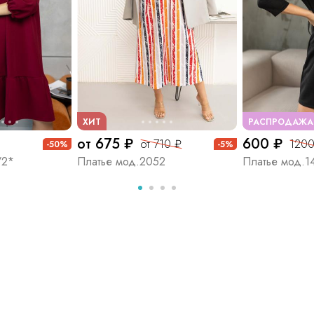
ХИТ
РАСПРОДАЖА
от 675 ₽
600 ₽
от 710 ₽
1200
-50%
-5%
/2*
Платье мод.2052
Платье мод.1