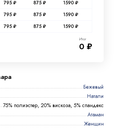
795 ₽
875 ₽
1590 ₽
795 ₽
875 ₽
1590 ₽
795 ₽
875 ₽
1590 ₽
Итог
0 ₽
вара
Бежевый
Натали
75% полиэстер, 20% вискоза, 5% спандекс
Атаман
Женщин