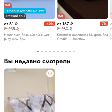
ХИТ
ТЕКСТИЛЬ ДЛЯ СНА ДО -50%
ДЕТСКИЙ СОН
ХИТ
от 81 ₽
от 167 ₽
-40%
-7%
от 135 ₽
от 180 ₽
о
Наволочка бязь 40х60 с дет
Комплект наволочек Микрофибра
К
рисунком б/м
Страйп - Шоколад
Р
Вы недавно смотрели