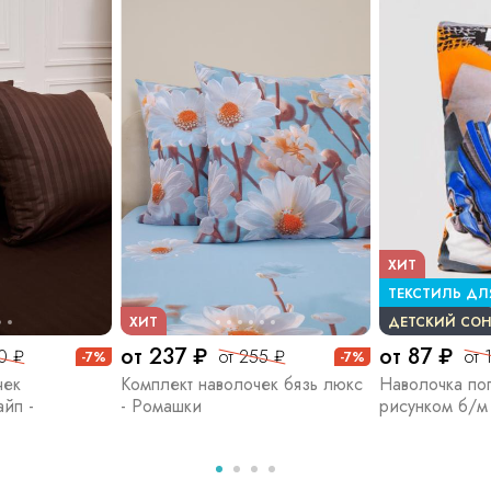
ХИТ
ТЕКСТИЛЬ ДЛ
ХИТ
ДЕТСКИЙ СОН
от 237 ₽
от 87 ₽
80 ₽
от 255 ₽
от 
-7%
-7%
чек
Комплект наволочек бязь люкс
Наволочка по
йп -
- Ромашки
рисунком б/м