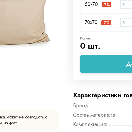
50х70
-7%
70х70
-7%
Кол-во
0 шт.
Д
Характеристики то
Бренд:
Состав материала:
ка может не совпадать с
 на фото.
Комплектация: