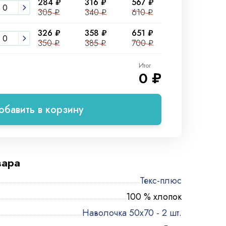
284 ₽
316 ₽
567 ₽
305 ₽
340 ₽
610 ₽
326 ₽
358 ₽
651 ₽
350 ₽
385 ₽
700 ₽
Итог
0 ₽
обавить в корзину
вара
Текс-плюс
100 % хлопок
Наволочка 50х70 - 2 шт.