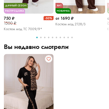
ДАЧНЫЙ СЕЗОН
ХИТ
РАСПРОДАЖА
НОВИНКА
750 ₽
от 1690 ₽
-50%
1500 ₽
о
Костюм мод.2128/3
Костюм мод.ТС 7009/9*
К
Вы недавно смотрели