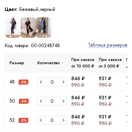
Цвет:
Бежевый,черный
Таблица размеров
Код товара: 00-00248748
При заказе
При заказе
Пр
Размер
Количество
от 10 000 ₽
от 3 000 ₽
до
846 ₽
931 ₽
16
48
-5%
890 ₽
980 ₽
17
846 ₽
931 ₽
16
50
-5%
890 ₽
980 ₽
17
846 ₽
931 ₽
16
52
-5%
890 ₽
980 ₽
17