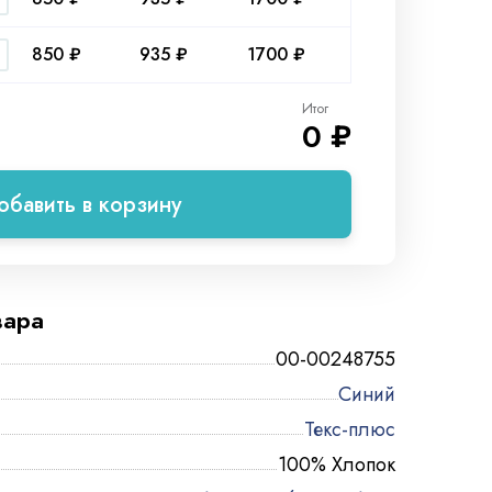
850 ₽
935 ₽
1700 ₽
Итог
0 ₽
обавить в корзину
вара
00-00248755
Синий
Текс-плюс
100% Хлопок