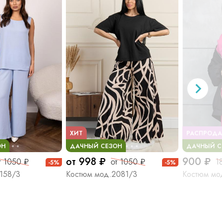
ХИТ
РАСПРОД
ОН
ДАЧНЫЙ СЕЗОН
ДАЧНЫЙ С
от 998 ₽
900 ₽
т 1050 ₽
от 1050 ₽
1
-5%
-5%
158/3
Костюм мод.2081/3
Костюм мо