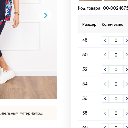
Код товара: 00-002487
Размер
Количество
48
50
52
54
56
58
мительным материалом.
60