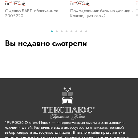
от 1170 ₽
от 970 ₽
о
Одеяло БАБЛ облегченное
Пододеяльник бязь на молнии -
П
200*220
Кракле, цвет серый
Э
Вы недавно смотрели
1999-2026 © «Текс-Плюс» — интернет-магазин одежды для женщин,
мужчин и детей. Различные виды аксессуаров для каждого. Большой
выбор товаров и аксессуаров для дома. В каталоге сайта представлены
матрасы, детское белье, столовый текстиль и другие полезные предметы