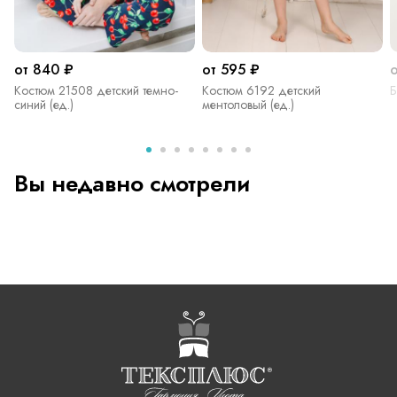
от 840 ₽
от 595 ₽
Костюм 21508 детский темно-
Костюм 6192 детский
Б
синий (ед.)
ментоловый (ед.)
Вы недавно смотрели