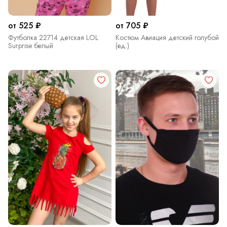
от 525 ₽
от 705 ₽
Футболка 22714 детская LOL
Костюм Авиация детский голубой
Surprise белый
(ед.)