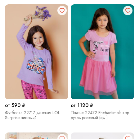
от 590 ₽
от 1120 ₽
Футболка 22717 детская LOL
Платье 22472 Enchantimals кор.
Surprise лиловый
рукав розовый (ед.)