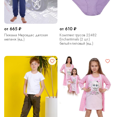
от 665 ₽
от 610 ₽
Пижама Мерседес детская
Комплект трусов 22482
меланж (ед.)
Enchantimals (2 шт.)
белый+лиловый (ед.)