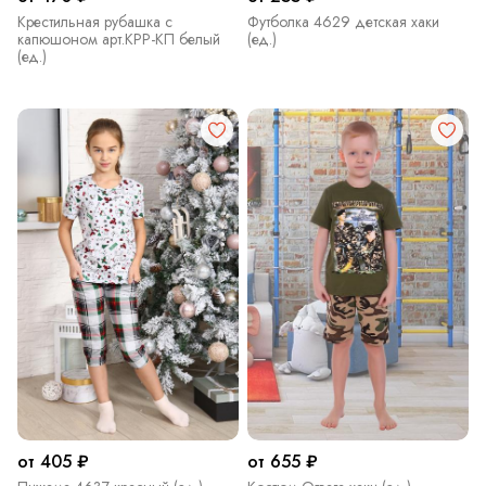
Крестильная рубашка с
Футболка 4629 детская хаки
капюшоном арт.КРР-КП белый
(ед.)
(ед.)
от 405 ₽
от 655 ₽