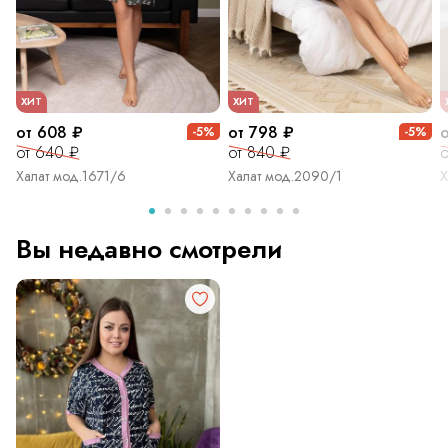
ХИТ
ХИТ
от 608 ₽
от 798 ₽
-5%
-5%
от 640 ₽
от 840 ₽
о
Халат мод.1671/6
Халат мод.2090/1
Х
Вы недавно смотрели