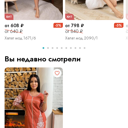
ХИТ
ХИТ
от 608 ₽
от 798 ₽
-5%
-5%
от 640 ₽
от 840 ₽
о
Халат мод.1671/6
Халат мод.2090/1
Х
Вы недавно смотрели