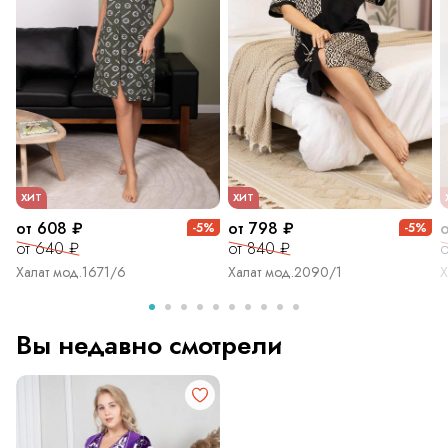
ХИТ
ХИТ
от 608 ₽
от 798 ₽
-5%
-5%
от 640 ₽
от 840 ₽
о
Халат мод.1671/6
Халат мод.2090/1
Х
Вы недавно смотрели