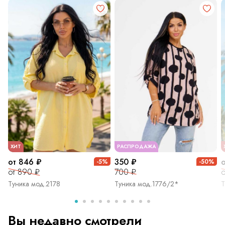
ХИТ
РАСПРОДАЖА
от 846 ₽
350 ₽
-5%
-50%
от 890 ₽
700 ₽
о
Туника мод.2178
Туника мод.1776/2*
Т
Вы недавно смотрели