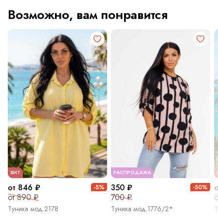
Возможно, вам понравится
ХИТ
РАСПРОДАЖА
от 846 ₽
350 ₽
-5%
-50%
от 890 ₽
700 ₽
о
Туника мод.2178
Туника мод.1776/2*
Т