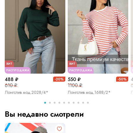
ХИТ
ХИТ
РАСПРОДАЖА
РАСПРОДАЖА
488 ₽
550 ₽
-20%
-50%
610 ₽
1100 ₽
Лонгслив мод.2028/4*
Лонгслив мод.1688/2*
Л
Вы недавно смотрели