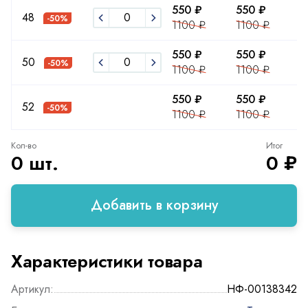
550 ₽
550 ₽
5
48
-50%
1100 ₽
1100 ₽
1
550 ₽
550 ₽
5
50
-50%
1100 ₽
1100 ₽
1
550 ₽
550 ₽
5
52
-50%
1100 ₽
1100 ₽
1
Кол-во
Итог
0 шт.
0 ₽
Добавить в корзину
Характеристики товара
Артикул:
НФ-00138342