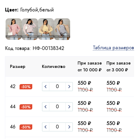
Цвет:
Голубой,белый
Таблица размеров
Код товара: НФ-00138342
При заказе
При заказе
П
Размер
Количество
от 10 000 ₽
от 3 000 ₽
д
550 ₽
550 ₽
5
42
-50%
1100 ₽
1100 ₽
1
550 ₽
550 ₽
5
44
-50%
1100 ₽
1100 ₽
1
550 ₽
550 ₽
5
46
-50%
1100 ₽
1100 ₽
1