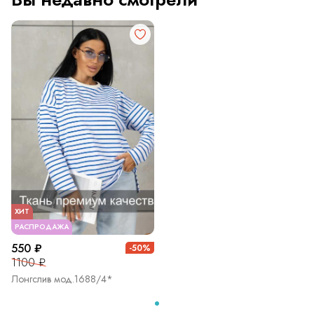
ХИТ
РАСПРОДАЖА
550 ₽
-50%
1100 ₽
Лонгслив мод.1688/4*