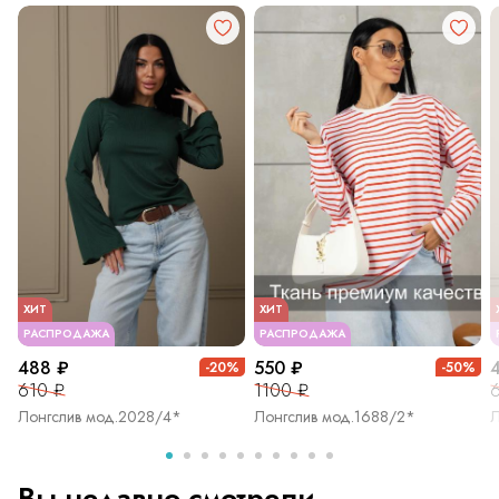
ХИТ
ХИТ
РАСПРОДАЖА
РАСПРОДАЖА
488 ₽
550 ₽
-20%
-50%
610 ₽
1100 ₽
Лонгслив мод.2028/4*
Лонгслив мод.1688/2*
Л
Вы недавно смотрели