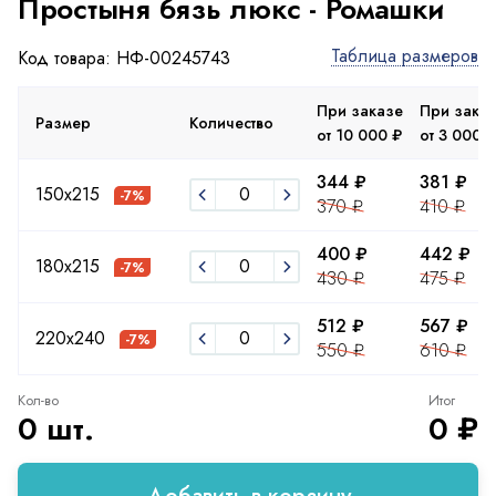
Простыня бязь люкс - Ромашки
Таблица размеров
Код товара: НФ-00245743
При заказе
При зака
Размер
Количество
от 10 000 ₽
от 3 000 ₽
344 ₽
381 ₽
150х215
-7%
370 ₽
410 ₽
400 ₽
442 ₽
180х215
-7%
430 ₽
475 ₽
512 ₽
567 ₽
220x240
-7%
550 ₽
610 ₽
Кол-во
Итог
0 шт.
0 ₽