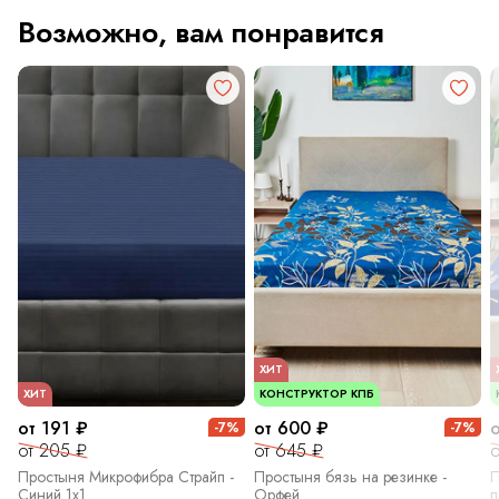
Возможно, вам понравится
ХИТ
ХИТ
КОНСТРУКТОР КПБ
от 191 ₽
от 600 ₽
-7%
-7%
от 205 ₽
от 645 ₽
о
Простыня Микрофибра Страйп -
Простыня бязь на резинке -
П
Синий 1х1
Орфей
п