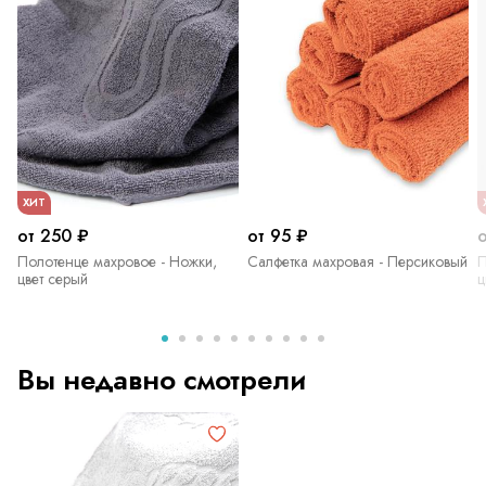
ХИТ
от 250 ₽
от 95 ₽
Полотенце махровое - Ножки,
Салфетка махровая - Персиковый
П
цвет серый
ц
Вы недавно смотрели