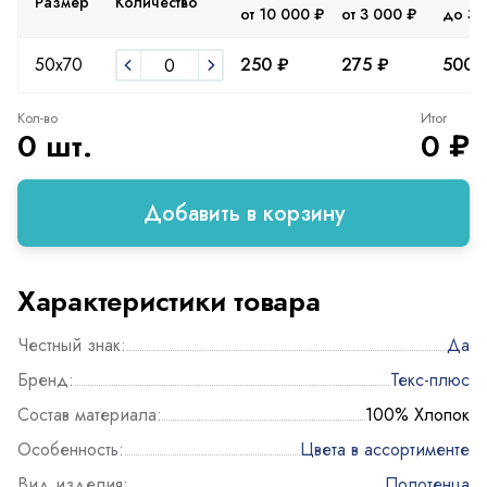
Размер
Количество
от 10 000 ₽
от 3 000 ₽
до 3 
50х70
250 ₽
275 ₽
500 
Кол-во
Итог
0 шт.
0 ₽
Добавить в корзину
Характеристики товара
Честный знак:
Да
Бренд:
Текс-плюс
Состав материала:
100% Хлопок
Особенность:
Цвета в ассортименте
Вид изделия:
Полотенца